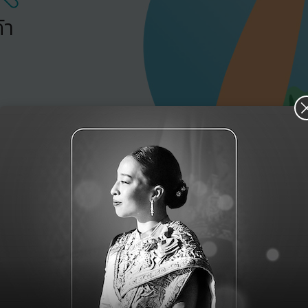
้า
ลูกค้าบอช แอนด์ ลอมบ์