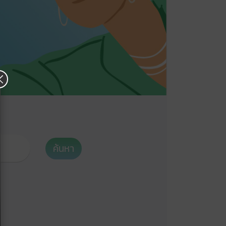
×
ค้นหา