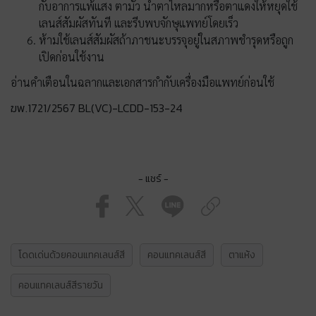
กับอาการแพ้แสง ตามัว น้ำตาไหลมากหรือตาแดงให้หยุดใช้
เลนส์สัมผัสทันที และรีบพบจักษุแพทย์โดยเร็ว
ห้ามใช้เลนส์สัมผัสถ้าภาชนะบรรจุอยู่ในสภาพชำรุดหรือถูก
เปิดก่อนใช้งาน
อ่านคำเตือนในฉลากและเอกสารกำกับเครื่องมือแพทย์ก่อนใช้
ฆพ.1721/2567 BL(VC)-LCDD-153-24
- แชร์ -
โดดเด่นด้วยคอนแทคเลนส์สี
คอนแทคเลนส์สี
ตาแห้ง
คอนแทคเลนส์สีรายวัน