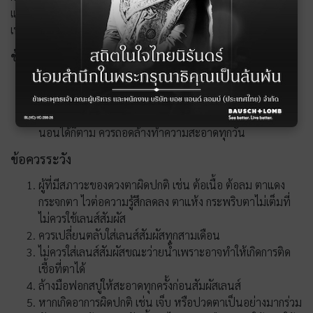
แพทย์ หรือผู้ประกอบการโรคศิลปะ โดยอาศัยทัศนมาตรศาสตร์
เท่านั้น
ข้อห้ามใช้
ห้ามใส่เลนส์สัมผัสนานเกินระยะเวลาที่กำหนด
ห้ามใส่เลนส์สัมผัสร่วมกับบุคคลอื่น
ห้ามใส่เลนส์สัมผัสทุกชนิดเวลานอนถึงแม้ว่าจะเป็นชนิดใส่
นอนได้ก็ตาม ควรถอดล้างทำความสะอาดทุกวัน
ข้อควรระวัง
ผู้ที่มีสภาวะของดวงตาผิดปกติ เช่น ต้อเนื้อ ต้อลม ตาแดง
กระจกตา ไวต่อความรู้สึกลดลง ตาแห้ง กระพริบตาไม่เต็มที่
ไม่ควรใช้เลนส์สัมผัส
ควรเปลี่ยนตลับใส่เลนส์สัมผัสทุกสามเดือน
ไม่ควรใส่เลนส์สัมผัสขณะว่ายน้ำเพราะอาจทำให้เกิดการติด
เชื้อที่ตาได้
ล้างมือฟอกสบู่ให้สะอาดทุกครั้งก่อนสัมผัสเลนส์
หากเกิดอาการผิดปกติ เช่น เจ็บ หรือปวดตาเป็นอย่างมากร่วม