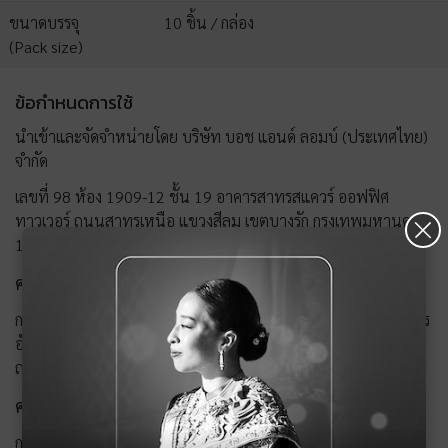
ขนาดบรรจุ
10 ชิ้น / กล่อง
(Pack size)
ข้อกำหนดการใช้
นำเข้าและจัดจำหน่ายโดย บริษัท บอช แอนด์ ลอมบ์ (ประเทศไทย)
จำกัด
×
เลขที่ 98 ห้อง 1909-12 ชั้น 19 อาคารสาทรสแควร์ ออฟฟิศ
ทาวเวอร์ ถนนสาทรเหนือ แขวงสีลม เขตบางรัก กรุงเทพมหานคร
10500 โทรศัพท์ 0-2643-7888 โทรสาร 0-2643-7889
คำเตือน
การใช้เลนส์สัมผัสโดยเฉพาะอย่างยิ่งการใช้ผิดวิธี มีความเสี่ยงต่อการ
อักเสบ หรือการติดเชื้อของดวงตา อาจรุนแรงถึงขั้นสูญเสียตาอย่าง
ถาวรได้
คำแนะนำ
การใช้เลนส์สัมผัสควรได้รับการสั่งใช้และตรวจติดตามทุกปีโดยจักษุ